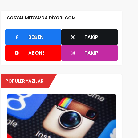
SOSYAL MEDYA’DA DIYOBI.COM
BEĞEN
TAKIP
ABONE
TAKIP
POPÜLER YAZILAR