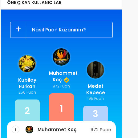
ÖNE ÇIKAN KULLANICILAR
Nasıl Puan Kazanırım?
Muhammet
Koç
Kubilay
Medet
Furkan
972 Puan
Kepece
250 Puan
195 Puan
1
2
3
Muhammet Koç
972 Puan
1