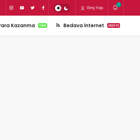
1
Giriş Yap
Para Kazanma
Bedava İnternet
YENI
HEDIYE