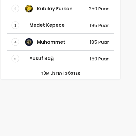
Kubilay Furkan
250 Puan
2
Medet Kepece
195 Puan
3
Muhammet
185 Puan
4
Yusuf Bağ
150 Puan
5
TÜM LISTEYI GÖSTER