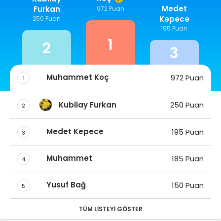
Medet
Furkan
972 Puan
Kepece
250 Puan
195 Puan
1
2
3
Muhammet Koç
972 Puan
1
Kubilay Furkan
250 Puan
2
Medet Kepece
195 Puan
3
Muhammet
185 Puan
4
Yusuf Bağ
150 Puan
5
TÜM LISTEYI GÖSTER