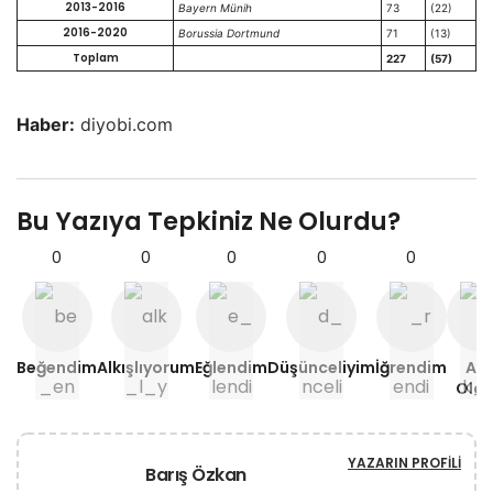
2013-2016
Bayern Münih
73
(22)
2016-2020
Borussia Dortmund
71
(13)
Toplam
227
(57)
Haber:
diyobi.com
Bu Yazıya Tepkiniz Ne Olurdu?
0
0
0
0
0
0
Beğendim
Alkışlıyorum
Eğlendim
Düşünceliyim
İğrendim
Aşı
Old
YAZARIN PROFILI
Barış Özkan