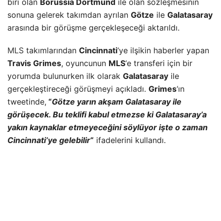
biri olan
Borussia Dortmund
ile olan sözleşmesinin
sonuna gelerek takımdan ayrılan
Götze
ile
Galatasaray
arasında bir görüşme gerçekleşeceği aktarıldı.
MLS
takımlarından
Cincinnati
‘ye ilşikin haberler yapan
Travis Grimes
, oyuncunun
MLS
‘e transferi için bir
yorumda bulunurken ilk olarak
Galatasaray
ile
gerçekleştireceği görüşmeyi açıkladı.
Grimes
‘ın
tweetinde,
“
Götze yarın akşam Galatasaray ile
görüşecek. Bu teklifi kabul etmezse ki Galatasaray’a
yakın kaynaklar etmeyeceğini söylüyor işte o zaman
Cincinnati’ye gelebilir
“
ifadelerini kullandı.