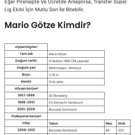
Eğer Pirensipte Ve Ücretde Anlaşılırsa, Transfer Süper
Lig Ekibi İçin Mutlu Son İle Bitebilir.
Mario Götze Kimdir?
Kişisel bilgileri
Tam adı
Mario Götze
Doğum tarihi
3 Haziran 1992 (28 yaşında)
Doğum yeri
Memmingen, Almanya
Boyu
1,76 m
Mevkii
Orta saha
Altyapı kariyeri
1997-1998
SC Ronsberg
1998-2001
FC Eintracht Hombruch
2001-2009
Borussia Dortmund
Profesyonel kariyeri
Yıllar
Takım
Maç
(Gol)
2009-2013
Borussia Dortmund
83
(22)