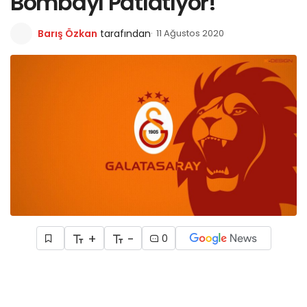
Bombayı Patlatıyor!
Barış Özkan
tarafından
11 Ağustos 2020
+
-
0