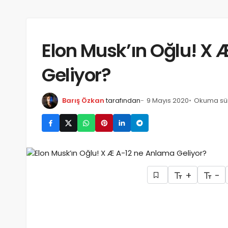
Elon Musk’ın Oğlu! X
Geliyor?
Barış Özkan
tarafından
9 Mayıs 2020
Okuma süre
+
-