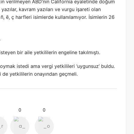
izin verilmeyen ABD’nin California eyaletinde doğum
 yazılar, kavram yazıları ve vurgu işareti olan
ñ, ē, ç harfleri isimlerde kullanılamıyor. İsimlerin 26
.
eyen bir aile yetkililerin engeline takılmıştı.
 koymak istedi ama vergi yetkilileri ‘uygunsuz’ buldu.
i de yetkililerin onayından geçmeli.
0
0