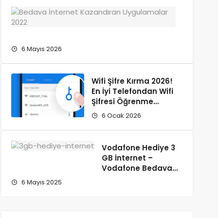
Bedava
İnternet
Kazandı
Uygulam
6 Mayıs 2026
2026
Wifi Şifre Kırma 2026!
En İyi Telefondan Wifi
Şifresi Öğrenme
Yöntemi
6 Ocak 2026
Vodafone Hediye 3
GB İnternet –
Vodafone Bedava
İnternet Kazanma
6 Mayıs 2025