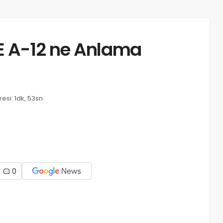
 Æ A-12 ne Anlama
si: 1dk, 53sn
0