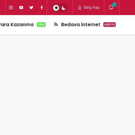
1
Giriş Yap
Para Kazanma
Bedava İnternet
YENI
HEDIYE