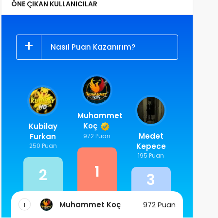
ÖNE ÇIKAN KULLANICILAR
Nasıl Puan Kazanırım?
Muhammet
Koç
Kubilay
Medet
Furkan
972 Puan
Kepece
250 Puan
195 Puan
1
2
3
Muhammet Koç
972 Puan
1