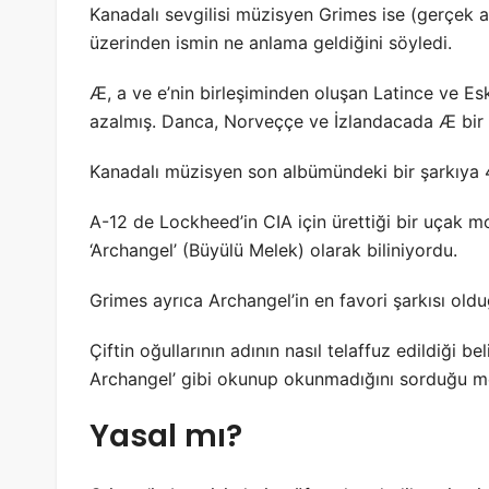
Kanadalı sevgilisi müzisyen Grimes ise (gerçek a
üzerinden ismin ne anlama geldiğini söyledi.
Æ, a ve e’nin birleşiminden oluşan Latince ve Es
azalmış. Danca, Norveççe ve İzlandacada Æ bir har
Kanadalı müzisyen son albümündeki bir şarkıya 
A-12 de Lockheed’in CIA için ürettiği bir uçak mo
‘Archangel’ (Büyülü Melek) olarak biliniyordu.
Grimes ayrıca Archangel’in en favori şarkısı ol
Çiftin oğullarının adının nasıl telaffuz edildiği be
Archangel’ gibi okunup okunmadığını sorduğu me
Yasal mı?