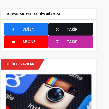
SOSYAL MEDYA’DA DIYOBI.COM
BEĞEN
TAKIP
ABONE
TAKIP
POPÜLER YAZILAR