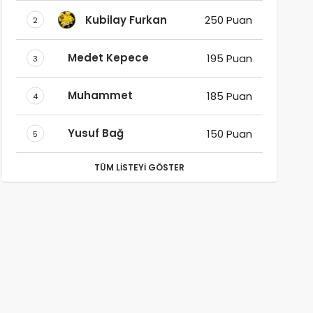
Kubilay Furkan
250 Puan
2
Medet Kepece
195 Puan
3
Muhammet
185 Puan
4
Yusuf Bağ
150 Puan
5
TÜM LISTEYI GÖSTER