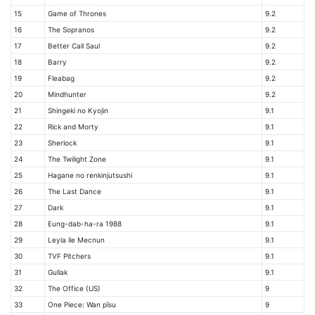
15
Game of Thrones
9.2
16
The Sopranos
9.2
17
Better Call Saul
9.2
18
Barry
9.2
19
Fleabag
9.2
20
Mindhunter
9.2
21
Shingeki no Kyojin
9.1
22
Rick and Morty
9.1
23
Sherlock
9.1
24
The Twilight Zone
9.1
25
Hagane no renkinjutsushi
9.1
26
The Last Dance
9.1
27
Dark
9.1
28
Eung-dab-ha-ra 1988
9.1
29
Leyla ile Mecnun
9.1
30
TVF Pitchers
9.1
31
Gullak
9.1
32
The Office (US)
9
33
One Piece: Wan pîsu
9