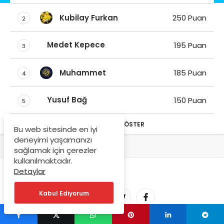
Kubilay Furkan
250 Puan
2
Medet Kepece
195 Puan
3
Muhammet
185 Puan
4
Yusuf Bağ
150 Puan
5
TÜM LISTEYI GÖSTER
Bu web sitesinde en iyi
deneyimi yaşamanızı
sağlamak için çerezler
kullanılmaktadır.
Detaylar
Kabul Ediyorum