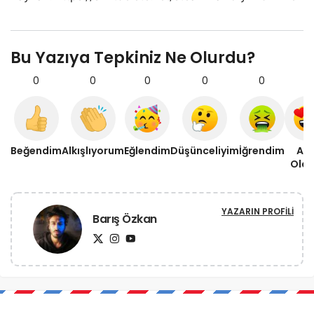
Bu Yazıya Tepkiniz Ne Olurdu?
0
0
0
0
0
0
Beğendim
Alkışlıyorum
Eğlendim
Düşünceliyim
İğrendim
Aşı
Old
YAZARIN PROFILI
Barış Özkan