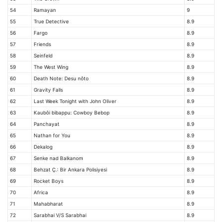
54
Ramayan
9
55
True Detective
8.9
56
Fargo
8.9
57
Friends
8.9
58
Seinfeld
8.9
59
The West Wing
8.9
60
Death Note: Desu nôto
8.9
61
Gravity Falls
8.9
62
Last Week Tonight with John Oliver
8.9
63
Kaubôi bibappu: Cowboy Bebop
8.9
64
Panchayat
8.9
65
Nathan for You
8.9
66
Dekalog
8.9
67
Senke nad Balkanom
8.9
68
Behzat Ç.: Bir Ankara Polisiyesi
8.9
69
Rocket Boys
8.9
70
Africa
8.9
71
Mahabharat
8.9
72
Sarabhai V/S Sarabhai
8.9