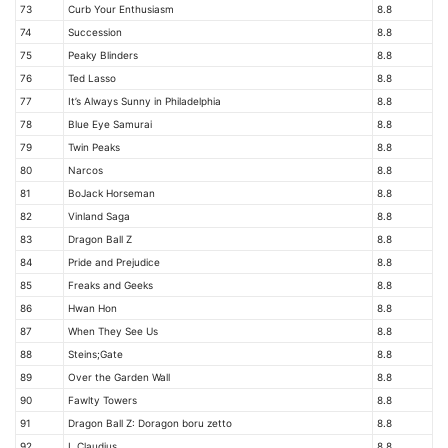
73
Curb Your Enthusiasm
8.8
74
Succession
8.8
75
Peaky Blinders
8.8
76
Ted Lasso
8.8
77
It’s Always Sunny in Philadelphia
8.8
78
Blue Eye Samurai
8.8
79
Twin Peaks
8.8
80
Narcos
8.8
81
BoJack Horseman
8.8
82
Vinland Saga
8.8
83
Dragon Ball Z
8.8
84
Pride and Prejudice
8.8
85
Freaks and Geeks
8.8
86
Hwan Hon
8.8
87
When They See Us
8.8
88
Steins;Gate
8.8
89
Over the Garden Wall
8.8
90
Fawlty Towers
8.8
91
Dragon Ball Z: Doragon boru zetto
8.8
92
I, Claudius
8.8