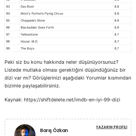
93
Das Boot
8.8
94
Mont’y Python’s Flynig Circus
8.8
95
Chappele’s Show
8.8
96
Blackadder Goes Forth
8.8
97
Yellowstone
8.7
98
House .M.D.
8.7
99
The Boys
8.7
Peki siz bu konu hakkında neler düşünüyorsunuz?
Listede mutlaka olması gerektiğini düşündüğünüz bir
dizi var mı? Görüşlerinizi aşağıdaki Yorumlar kısmından
bizimle paylaşabilirsiniz.
Kaynak: https://shiftdelete.net/imdb-en-iyi-99-dizi
YAZARIN PROFILI
Barış Özkan