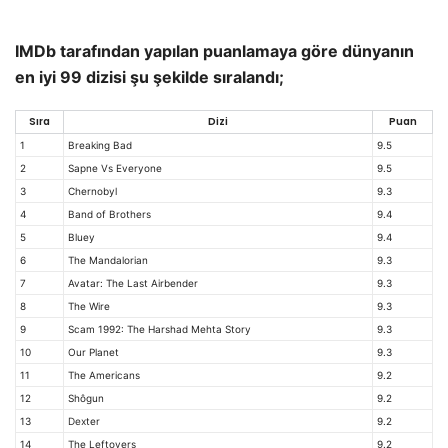
IMDb tarafından yapılan puanlamaya göre dünyanın
en iyi 99 dizisi şu şekilde sıralandı;
Sıra
Dizi
Puan
1
Breaking Bad
9.5
2
Sapne Vs Everyone
9.5
3
Chernobyl
9.3
4
Band of Brothers
9.4
5
Bluey
9.4
6
The Mandalorian
9.3
7
Avatar: The Last Airbender
9.3
8
The Wire
9.3
9
Scam 1992: The Harshad Mehta Story
9.3
10
Our Planet
9.3
11
The Americans
9.2
12
Shôgun
9.2
13
Dex
ter
9.2
14
The Leftovers
9.2