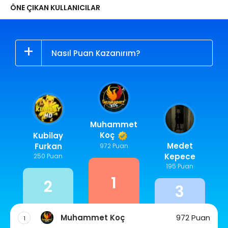
ÖNE ÇIKAN KULLANICILAR
Nasıl Puan Kazanırım?
Muhammet
Koç
Kubilay
Medet
Furkan
972 Puan
Kepece
250 Puan
195 Puan
1
2
3
Muhammet Koç
972 Puan
1