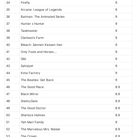
34
Firefly
9
35
Arcane: League of Legends
9
36
Batman: The Animated Series
9
37
Hunter x Hunter
9
38
Taskmaster
9
39
Clarkson’s Farm
9
40
Bleach: Sennen Kessen-hen
9
41
Only Fools and Horses….
9
42
Gibi
9
43
Sahsiyet
9
44
Kota Factory
9
45
The Beatles: Get Back
9
46
The Good Place
8.9
47
Black Mirror
8.9
48
Steins;Gate
8.9
49
The Good Doctor
8.9
50
Sherlock Holmes
8.9
51
Yeh Meri Family
9
52
The Marvelous Mrs. Maisel
8.9
53
The Crown
8.9