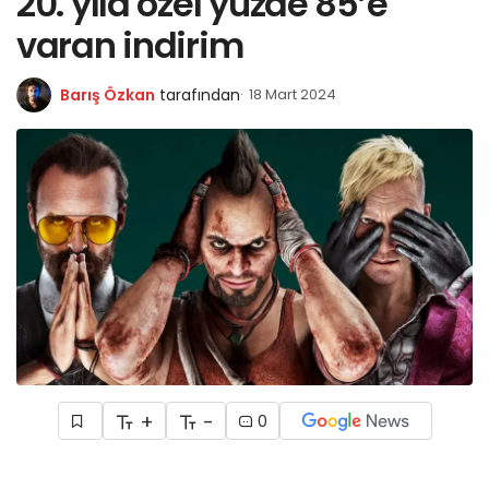
20. yıla özel yüzde 85’e
varan indirim
Barış Özkan
tarafından
18 Mart 2024
+
-
0